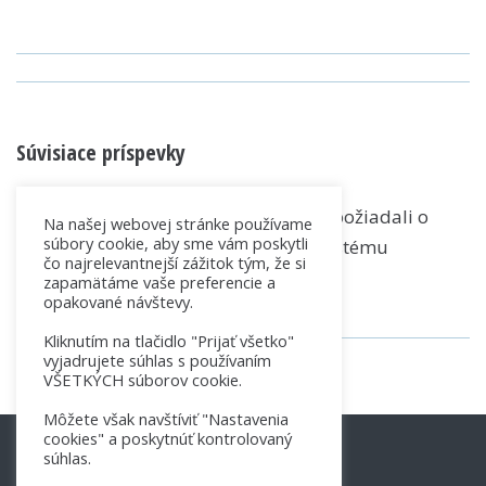
on
on
on
Facebook
LinkedIn
WhatsApp
POST
NAVIGATION
Súvisiace príspevky
Registrátori, ktorí nepožiadali o
Na našej webovej stránke používame
súbory cookie, aby sme vám poskytli
presun do nového systému
čo najrelevantnejší zážitok tým, že si
18. októbra 2018
zapamätáme vaše preferencie a
opakované návštevy.
Kliknutím na tlačidlo "Prijať všetko"
vyjadrujete súhlas s používaním
VŠETKÝCH súborov cookie.
Môžete však navštíviť "Nastavenia
cookies" a poskytnúť kontrolovaný
súhlas.