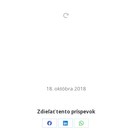
18. októbra 2018
Zdieľať tento príspevok
Share
Share
Share