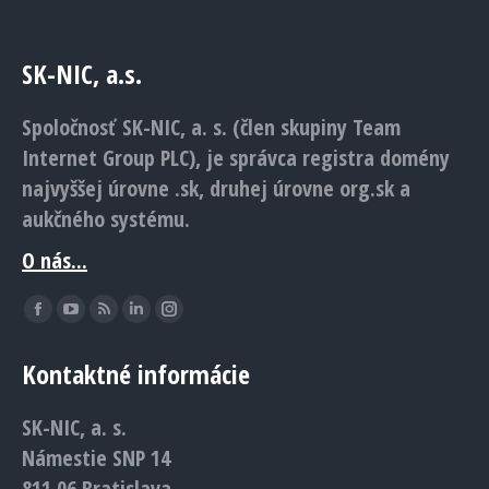
SK-NIC, a.s.
Spoločnosť SK-NIC, a. s. (člen skupiny Team
Internet Group PLC), je správca registra domény
najvyššej úrovne .sk, druhej úrovne org.sk a
aukčného systému.
O nás...
Find us on:
Facebook
YouTube
Rss
Linkedin
Instagram
page
page
page
page
page
Kontaktné informácie
opens
opens
opens
opens
opens
in
in
in
in
in
SK-NIC, a. s.
new
new
new
new
new
Námestie SNP 14
window
window
window
window
window
811 06 Bratislava