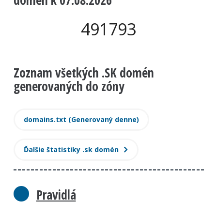
domén k 07.08.2026
491793
Zoznam všetkých .SK domén
generovaných do zóny
domains.txt (Generovaný denne)
Ďalšie štatistiky .sk domén
Pravidlá