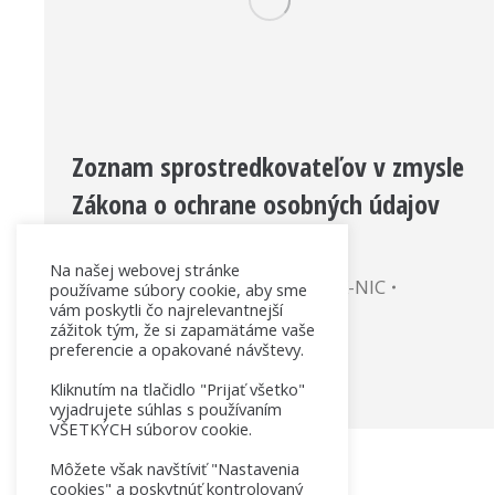
Zoznam sprostredkovateľov v zmysle
Zákona o ochrane osobných údajov
(2018)
Na našej webovej stránke
Dokumenty k pravidlám
By
SK-NIC
používame súbory cookie, aby sme
vám poskytli čo najrelevantnejší
24. mája 2018
zážitok tým, že si zapamätáme vaše
preferencie a opakované návštevy.
Názov dokumentu: Zoznam
sprostredkovateľov (PDF)
Kliknutím na tlačidlo "Prijať všetko"
vyjadrujete súhlas s používaním
VŠETKÝCH súborov cookie.
Môžete však navštíviť "Nastavenia
cookies" a poskytnúť kontrolovaný