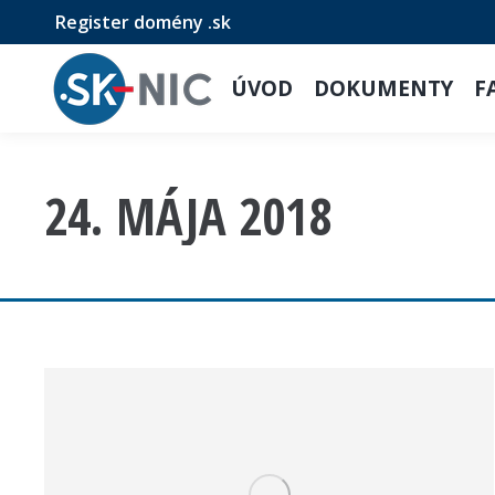
Register domény .sk
ÚVOD
DOKUMENTY
F
24. MÁJA 2018