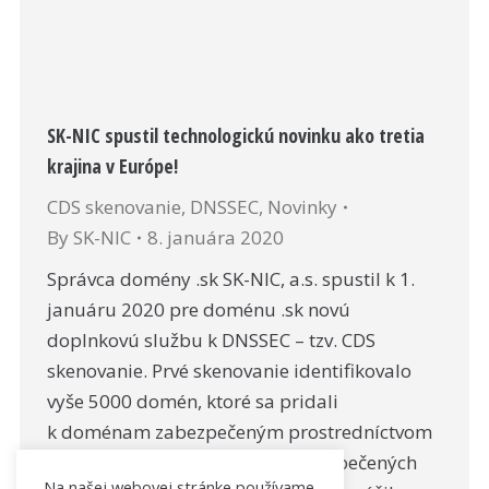
SK-NIC spustil technologickú novinku ako tretia
krajina v Európe!
CDS skenovanie
,
DNSSEC
,
Novinky
By
SK-NIC
8. januára 2020
Správca domény .sk SK-NIC, a.s. spustil k 1.
januáru 2020 pre doménu .sk novú
doplnkovú službu k DNSSEC – tzv. CDS
skenovanie. Prvé skenovanie identifikovalo
vyše 5000 domén, ktoré sa pridali
k doménam zabezpečeným prostredníctvom
DNSSEC, čím sa počet takto zabezpečených
Na našej webovej stránke používame