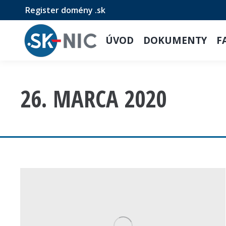
Register domény .sk
ÚVOD
DOKUMENTY
F
26. MARCA 2020