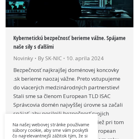
Kybernetickú bezpečnosť berieme vážne. Spájame
naše sily s ďalšími
Novinky
By
SK-NIC
10. apríla 2024
Bezpečnosť najkrajšej doménovej koncovky
.sk berieme naozaj vážne. Preto vstupujeme
do viacerých medzinárodných partnerstiev!
Stali sme sa členom European TLD ISAC
Správcovia domén najvyššej úrovne sa začali
spájať, aby posilnili bezpečnosť svojich
domén najvyššej úrovne. My sme tiež pri tom
Na našej webovej stránke používame
súbory cookie, aby sme vám poskytli
– stali sme sa členom komunity European
čo najrelevantnejší zážitok tým, že si