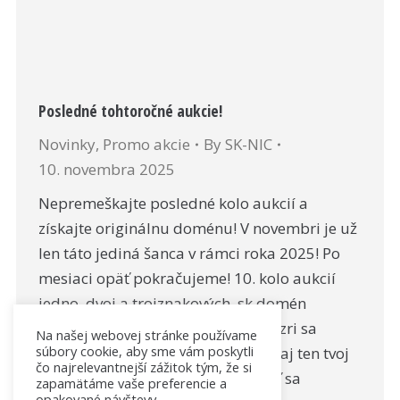
Posledné tohtoročné aukcie!
Novinky
,
Promo akcie
By
SK-NIC
10. novembra 2025
Nepremeškajte posledné kolo aukcií a
získajte originálnu doménu! V novembri je už
len táto jediná šanca v rámci roka 2025! Po
mesiaci opäť pokračujeme! 10. kolo aukcií
jedno, dvoj a trojznakových .sk domén
štartuje už 12. novembra 2025. Pozri sa
Na našej webovej stránke používame
súbory cookie, aby sme vám poskytli
na náš web, či je v tomto zozname aj ten tvoj
čo najrelevantnejší zážitok tým, že si
vysnívaný názov… Možnosť zapojiť sa
zapamätáme vaše preferencie a
opakované návštevy.