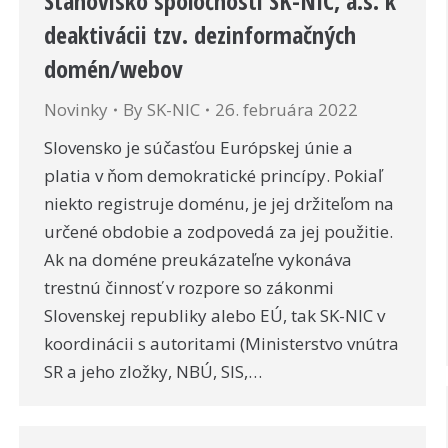
Stanovisko spoločnosti SK-NIC, a.s. k
deaktivácii tzv. dezinformačných
domén/webov
Novinky
By
SK-NIC
26. februára 2022
Slovensko je súčasťou Európskej únie a
platia v ňom demokratické princípy. Pokiaľ
niekto registruje doménu, je jej držiteľom na
určené obdobie a zodpovedá za jej použitie.
Ak na doméne preukázateľne vykonáva
trestnú činnosť v rozpore so zákonmi
Slovenskej republiky alebo EÚ, tak SK-NIC v
koordinácii s autoritami (Ministerstvo vnútra
SR a jeho zložky, NBÚ, SIS,…