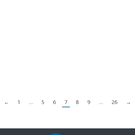
←
1
…
5
6
7
8
9
…
26
→