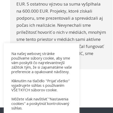
EUR. S ostatnou výzvou sa suma vyšplhala
na 600.000 EUR. Projekty, ktoré získali
podporu, sme prezentovali a sprevádzali aj
počas ich realizácie. Nevynechali sme
príležitosť hovoriť o nich v médiách, mnohým
sme tento priestor v médiách sami aktívne
vytvorili. Od roku 2019, kedy začal fungovať
nový mechanizmus Fondu SK-NIC, sme
Na našej webovej stránke
používame súbory cookie, aby sme
napísali množstvo…
vám poskytli čo najrelevantnejší
zážitok tým, že si zapamätáme vaše
preferencie a opakované návštevy.
Kliknutím na tlačidlo "Prijať všetko"
vyjadrujete súhlas s používaním
VŠETKÝCH súborov cookie.
Môžete však navštíviť "Nastavenia
cookies" a poskytnúť kontrolovaný
súhlas.