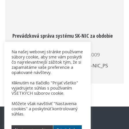
Prevádzková správa systému SK-NIC za obdobie
1. jún 2009 až 30. november 2009
Na našej webovej stránke používame
Správy
By
SK-NIC
1. decembra 2009
súbory cookie, aby sme vám poskytli
čo najrelevantnejší zážitok tým, že si
Názov dokumentu: 2009-11-30_SK-NIC_PS
zapamätáme vaše preferencie a
opakované návštevy.
(PDF)
Kliknutím na tlačidlo "Prijať všetko"
vyjadrujete súhlas s používaním
VŠETKÝCH súborov cookie.
Môžete však navštíviť "Nastavenia
cookies" a poskytnúť kontrolovaný
súhlas.