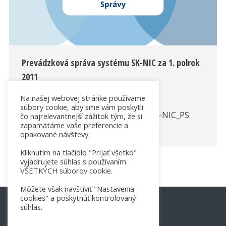
Prevádzková správa systému SK-NIC za 1. polrok
2011
Správy
By
SK-NIC
11. júla 2011
Na našej webovej stránke používame
súbory cookie, aby sme vám poskytli
Názov dokumentu: 2011-06-30_SK-NIC_PS
čo najrelevantnejší zážitok tým, že si
zapamätáme vaše preferencie a
(PDF)
opakované návštevy.
Kliknutím na tlačidlo "Prijať všetko"
vyjadrujete súhlas s používaním
VŠETKÝCH súborov cookie.
Môžete však navštíviť "Nastavenia
cookies" a poskytnúť kontrolovaný
súhlas.