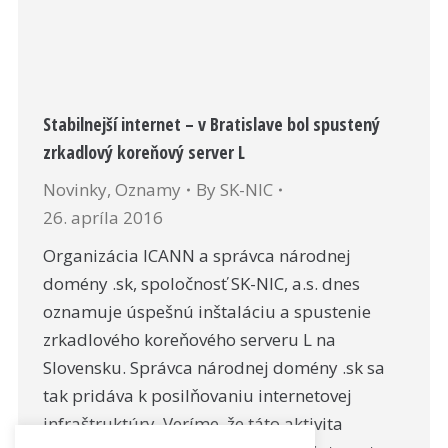
Stabilnejší internet – v Bratislave bol spustený
zrkadlový koreňový server L
Novinky
,
Oznamy
By
SK-NIC
26. apríla 2016
Organizácia ICANN a správca národnej
domény .sk, spoločnosť SK-NIC, a.s. dnes
oznamuje úspešnú inštaláciu a spustenie
zrkadlového koreňového serveru L na
Slovensku. Správca národnej domény .sk sa
tak pridáva k posilňovaniu internetovej
infraštruktúry. Veríme, že táto aktivita