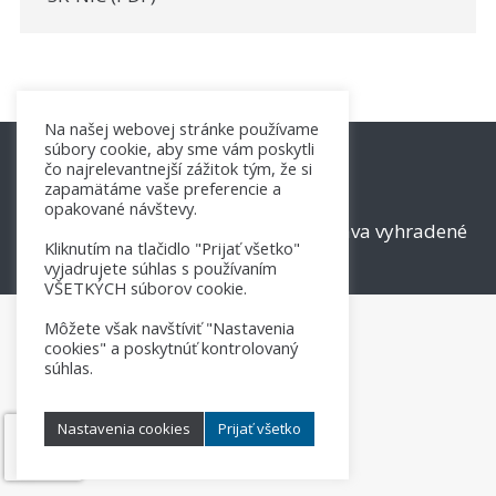
Na našej webovej stránke používame
súbory cookie, aby sme vám poskytli
čo najrelevantnejší zážitok tým, že si
zapamätáme vaše preferencie a
opakované návštevy.
© 2017 - 2026 SK-NIC, a.s. Všetky práva vyhradené
Kliknutím na tlačidlo "Prijať všetko"
Spravovať súhlas
vyjadrujete súhlas s používaním
VŠETKÝCH súborov cookie.
Môžete však navštíviť "Nastavenia
cookies" a poskytnúť kontrolovaný
súhlas.
Nastavenia cookies
Prijať všetko