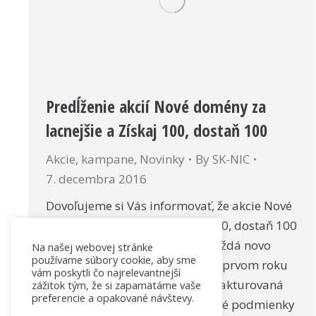
Predĺženie akcií Nové domény za
lacnejšie a Získaj 100, dostaň 100
Akcie, kampane
,
Novinky
By
SK-NIC
7. decembra 2016
Dovoľujeme si Vás informovať, že akcie Nové
domény za lacnejšie a Získaj 100, dostaň 100
pokračujú aj v roku 2017, t.j. každá novo
Na našej webovej stránke
používame súbory cookie, aby sme
zaregistrovaná doména bude v prvom roku
vám poskytli čo najrelevantnejší
svojho registračného obdobia fakturovaná
zážitok tým, že si zapamätáme vaše
preferencie a opakované návštevy.
so sumou 7€ bez DPH. Podrobné podmienky