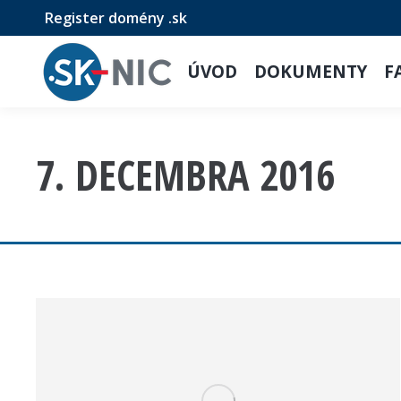
Register domény .sk
ÚVOD
DOKUMENTY
F
7. DECEMBRA 2016