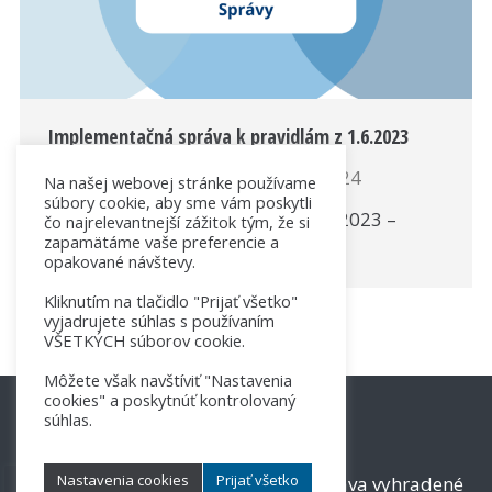
Implementačná správa k pravidlám z 1.6.2023
Správy
By
SK-NIC
5. októbra 2024
Na našej webovej stránke používame
súbory cookie, aby sme vám poskytli
Názov dokumentu: Pravidlá k 1.6.2023 –
čo najrelevantnejší zážitok tým, že si
zapamätáme vaše preferencie a
implementácia (PDF)
opakované návštevy.
Kliknutím na tlačidlo "Prijať všetko"
vyjadrujete súhlas s používaním
VŠETKÝCH súborov cookie.
Môžete však navštíviť "Nastavenia
cookies" a poskytnúť kontrolovaný
súhlas.
Nastavenia cookies
Prijať všetko
© 2017 - 2026 SK-NIC, a.s. Všetky práva vyhradené