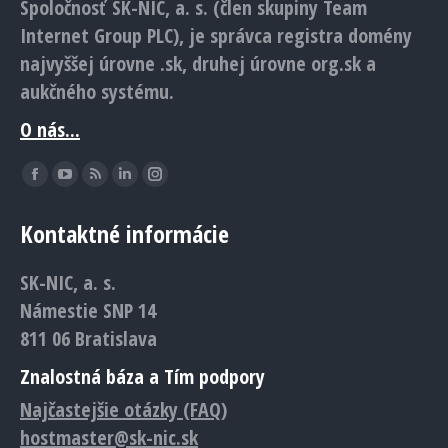
Spoločnosť SK-NIC, a. s. (člen skupiny Team
Internet Group PLC), je správca registra domény
najvyššej úrovne .sk, druhej úrovne org.sk a
aukčného systému.
O nás...
Find us on:
Facebook
YouTube
Rss
Linkedin
Instagram
page
page
page
page
page
Kontaktné informácie
opens
opens
opens
opens
opens
in
in
in
in
in
SK-NIC, a. s.
new
new
new
new
new
Námestie SNP 14
window
window
window
window
window
811 06 Bratislava
Znalostná báza a Tím podpory
Najčastejšie otázky (FAQ)
hostmaster@sk-nic.sk