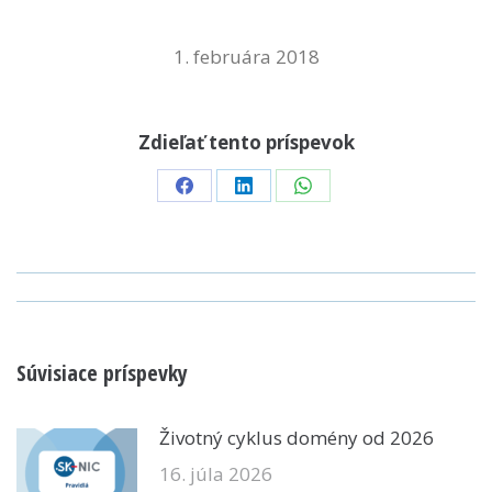
1. februára 2018
Zdieľať tento príspevok
Share
Share
Share
on
on
on
Facebook
LinkedIn
WhatsApp
POST
NAVIGATION
Súvisiace príspevky
Životný cyklus domény od 2026
16. júla 2026