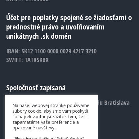
Účet pre poplatky spojené so žiadosťami o
prednostné právo a uvoľňovaním
unikátnych .sk domén
IBAN: SK12 1100 0000 0029 4717 3210
SWIFT: TATRSKBX
Spoločnosť zapísaná
v Obchodnom registri Mestského súdu Bratislava
Na našej webovej stránke používame
III., Vložka č.: 1156/B
súbory cookie, aby sme vám poskytli
čo najrelevantnejší zážitok tým, že si
zapamätáme vaše preferencie a
opakované návštevy.
Kliknutím na tlačidlo "Prijať všetko"