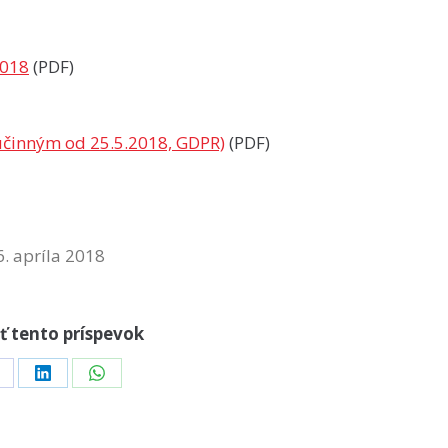
2018
(PDF)
 účinným od 25.5.2018, GDPR)
(PDF)
6. apríla 2018
ť tento príspevok
hare
Share
Share
n
on
on
acebook
LinkedIn
WhatsApp