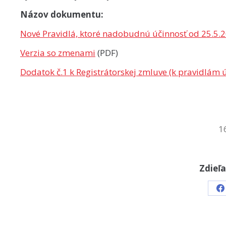
Názov dokumentu:
Nové Pravidlá, ktoré nadobudnú účinnosť od 25.5.
Verzia so zmenami
(PDF)
Dodatok č.1 k Registrátorskej zmluve (k pravidlám
1
Zdieľa
S
o
F