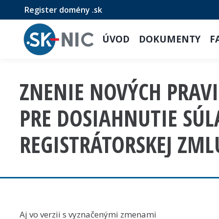
Register domény .sk
ÚVOD
DOKUMENTY
F
ZNENIE NOVÝCH PRAV
PRE DOSIAHNUTIE SÚL
REGISTRÁTORSKEJ ZML
Aj vo verzii s vyznačenými zmenami