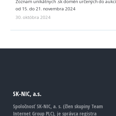
Zoznam unikátnych .sk domén určených do aukc
od 15. do 21. novembra 2024
30. októbra 2024
SK-NIC, a.s.
Spoločnosť SK-NIC, a. s. (člen skupiny Team
Internet Group PLC), je správca registra