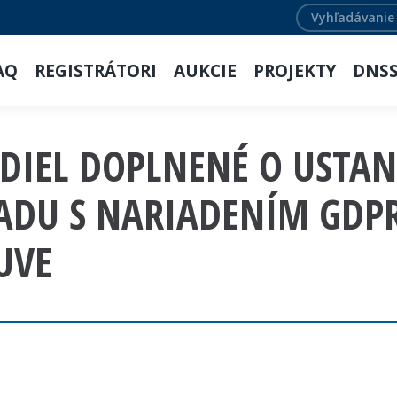
Search:
AQ
REGISTRÁTORI
AUKCIE
PROJEKTY
DNS
IDIEL DOPLNENÉ O USTA
ADU S NARIADENÍM GDPR
UVE