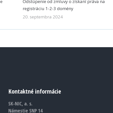
ie
Odstúpenie od zmluvy o získaní práva na
registráciu 1-2-3 domény
20. septembra 2024
Kontaktné informácie
SK-NIC, a. s.
Námestie SNP 14