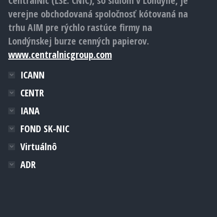
CentralNic (LSE: CNIC), so sídlom v Londýne, je
verejne obchodovaná spoločnosť kótovaná na
trhu AIM pre rýchlo rastúce firmy na
Londýnskej burze cenných papierov.
www.centralnicgroup.com
ICANN
CENTR
IANA
FOND SK-NIC
Virtuálnô
ADR