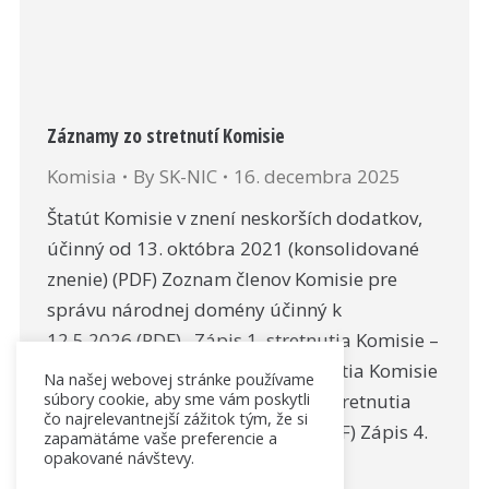
Záznamy zo stretnutí Komisie
Komisia
By
SK-NIC
16. decembra 2025
Štatút Komisie v znení neskorších dodatkov,
účinný od 13. októbra 2021 (konsolidované
znenie) (PDF) Zoznam členov Komisie pre
správu národnej domény účinný k
12.5.2026 (PDF) Zápis 1. stretnutia Komisie –
28. jún 2010 (PDF) Zápis 2. stretnutia Komisie
Na našej webovej stránke používame
súbory cookie, aby sme vám poskytli
– 10. august 2010 (PDF) Zápis 3. stretnutia
čo najrelevantnejší zážitok tým, že si
Komisie – 30. september 2010 (PDF) Zápis 4.
zapamätáme vaše preferencie a
opakované návštevy.
stretnutia Komisie – 21.…