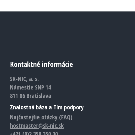
Kontaktné informácie
SK-NIC, a. s.
Námestie SNP 14
811 06 Bratislava
Znalostná báza a Tím podpory
Najčastejšie otázky (FAQ)
hostmaster@sk-nic.sk
+421 (0)2 350 350 30