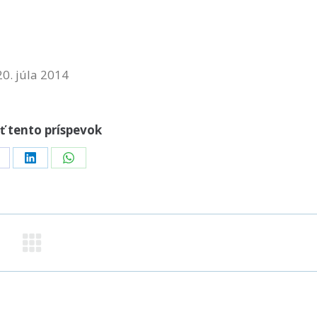
20. júla 2014
ť tento príspevok
hare
Share
Share
n
on
on
acebook
LinkedIn
WhatsApp