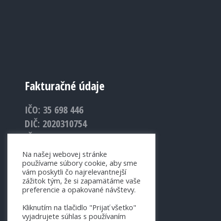
Fakturačné údaje
IČO: 35 698 446
DIČ: 2020310754
IČ DPH: SK2020310754
Na našej webovej stránke
používame súbory cookie, aby sme
vám poskytli čo najrelevantnejší
zážitok tým, že si zapamätáme vaše
preferencie a opakované návštevy.
Kliknutím na tlačidlo "Prijať všetko"
vyjadrujete súhlas s používaním