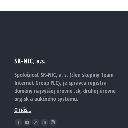
SK-NIC, a.s.
Spoločnosť SK-NIC, a. s. (člen skupiny Team
Internet Group PLC), je správca registra
domény najvyššej úrovne .sk, druhej úrovne
org.sk a aukčného systému.
O nás...
Find us on:
Facebook
YouTube
Rss
Linkedin
Instagram