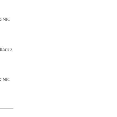
K-NIC
dlám z
K-NIC