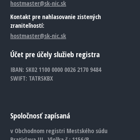
hostmaster@sk-nic.sk
Kontakt pre nahlasovanie zistených
zraniteľností:
hostmaster@sk-nic.sk
Účet pre účely služieb registra
IBAN: SK02 1100 0000 0026 2170 9484
SWIFT: TATRSKBX
Spoločnosť zapísaná
v Obchodnom registri Mestského súdu
Bratislava III., Vložka č.: 1156/B