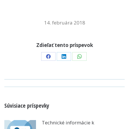
14. februára 2018
Zdieľať tento príspevok
Share
Share
Share
on
on
on
Facebook
LinkedIn
WhatsApp
POST
NAVIGATION
Súvisiace príspevky
Technické informácie k