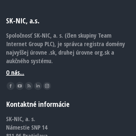
SK-NIC, a.s.
Spoločnosť SK-NIC, a. s. (člen skupiny Team
Internet Group PLC), je správca registra domény
najvyššej úrovne .sk, druhej úrovne org.sk a
aukčného systému.
O nás...
Find us on:
Facebook
YouTube
Rss
Linkedin
Instagram
page
page
page
page
page
Kontaktné informácie
opens
opens
opens
opens
opens
in
in
in
in
in
SK-NIC, a. s.
new
new
new
new
new
Námestie SNP 14
window
window
window
window
window
811 06 Bratislava