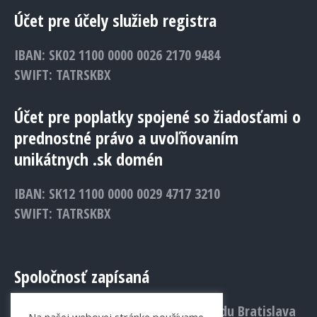
Účet pre účely služieb registra
IBAN: SK02 1100 0000 0026 2170 9484
SWIFT: TATRSKBX
Účet pre poplatky spojené so žiadosťami o
prednostné právo a uvoľňovaním
unikátnych .sk domén
IBAN: SK12 1100 0000 0029 4717 3210
SWIFT: TATRSKBX
Spoločnosť zapísaná
v Obchodnom registri Mestského súdu Bratislava