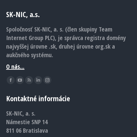
SK-NIC, a.s.
Spoločnosť SK-NIC, a. s. (člen skupiny Team
Internet Group PLC), je správca registra domény
najvyššej úrovne .sk, druhej úrovne org.sk a
aukčného systému.
O nás...
Find us on:
Facebook
YouTube
Rss
Linkedin
Instagram
page
page
page
page
page
Kontaktné informácie
opens
opens
opens
opens
opens
in
in
in
in
in
SK-NIC, a. s.
new
new
new
new
new
Námestie SNP 14
window
window
window
window
window
811 06 Bratislava