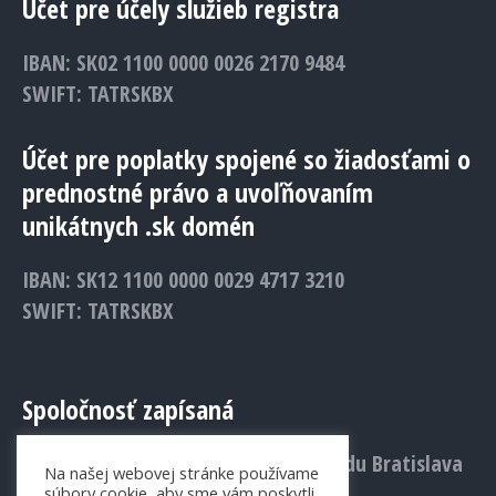
Účet pre účely služieb registra
IBAN: SK02 1100 0000 0026 2170 9484
SWIFT: TATRSKBX
Účet pre poplatky spojené so žiadosťami o
prednostné právo a uvoľňovaním
unikátnych .sk domén
IBAN: SK12 1100 0000 0029 4717 3210
SWIFT: TATRSKBX
Spoločnosť zapísaná
v Obchodnom registri Mestského súdu Bratislava
Na našej webovej stránke používame
III., Vložka č.: 1156/B
súbory cookie, aby sme vám poskytli