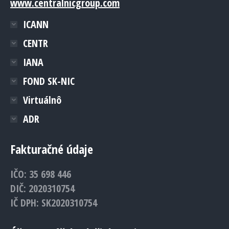
www.centralnicgroup.com
ICANN
CENTR
IANA
FOND SK-NIC
Virtuálnô
ADR
Fakturačné údaje
IČO: 35 698 446
DIČ: 2020310754
IČ DPH: SK2020310754