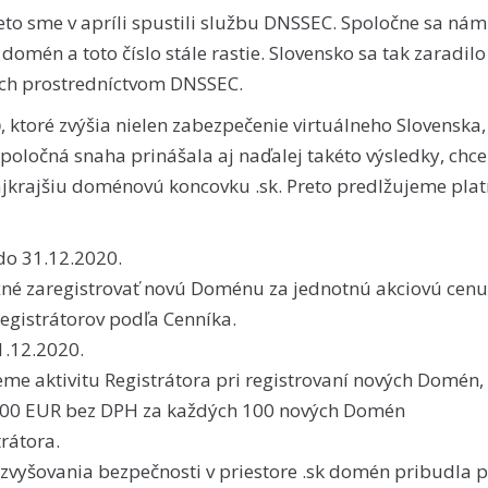
reto sme v apríli spustili službu DNSSEC. Spoločne sa nám
omén a toto číslo stále rastie. Slovensko sa tak zaradilo
ých prostredníctvom DNSSEC.
b
, ktoré zvýšia nielen zabezpečenie virtuálneho Slovenska, 
poločná snaha prinášala aj naďalej takéto výsledky, chc
jkrajšiu doménovú koncovku .sk. Preto predlžujeme plat
o 31.12.2020.
žné zaregistrovať novú Doménu za jednotnú akciovú cenu
gistrátorov podľa Cenníka.
1.12.2020.
eme aktivitu Registrátora pri registrovaní nových Domén, 
 100 EUR bez DPH za každých 100 nových Domén
rátora.
 zvyšovania bezpečnosti v priestore .sk domén pribudla p