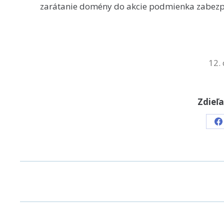
zarátanie domény do akcie podmienka zabez
12.
Zdieľa
S
o
F
POST
NAVIGATION