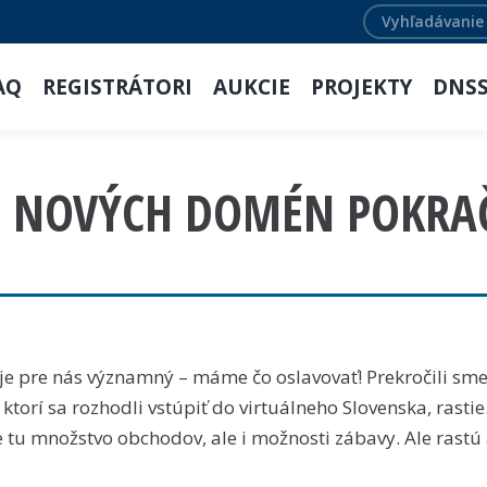
Search:
AQ
REGISTRÁTORI
AUKCIE
PROJEKTY
DNS
U NOVÝCH DOMÉN POKRAČ
je pre nás významný – máme čo oslavovať! Prekročili sm
torí sa rozhodli vstúpiť do virtuálneho Slovenska, rastie
tu množstvo obchodov, ale i možnosti zábavy. Ale rastú 