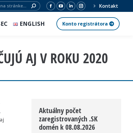
Kontakt
Facebook
YouTube
Linkedin
Instagram
page
page
page
page
SEC
ENGLISH
Konto registrátora
opens
opens
opens
opens
in
in
in
in
new
new
new
new
UJÚ AJ V ROKU 2020
window
window
window
window
e
Aktuálny počet
.
zaregistrovaných .SK
aj
domén k 08.08.2026