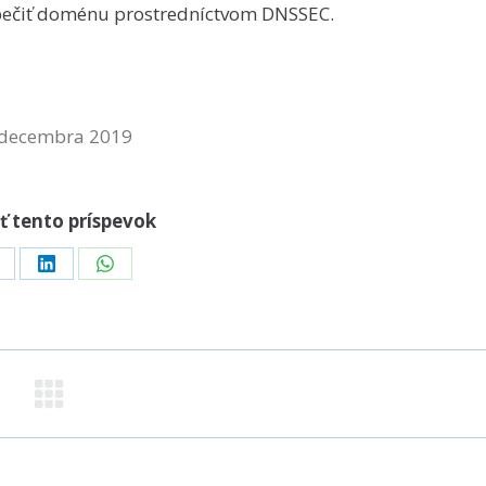
pečiť doménu prostredníctvom DNSSEC.
 decembra 2019
ť tento príspevok
hare
Share
Share
n
on
on
acebook
LinkedIn
WhatsApp