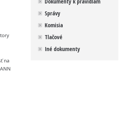
Dokumenty k pravidlám
Správy
Komisia
átory
Tlačové
Iné dokumenty
sť na
ICANN