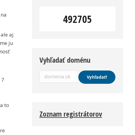
 na
492705
ale aj
eme ju
nosť
Vyhľadať doménu
 7
a to
Zoznam registrátorov
re