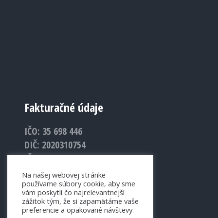
Fakturačné údaje
IČO: 35 698 446
DIČ: 2020310754
IČ DPH: SK2020310754
Na našej webovej stránke
používame súbory cookie, aby sme
vám poskytli čo najrelevantnejší
zážitok tým, že si zapamätáme vaše
preferencie a opakované návštevy.