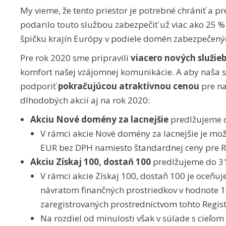
My vieme, že tento priestor je potrebné chrániť a p
podarilo touto službou zabezpečiť už viac ako 25 % d
špičku krajín Európy v podiele domén zabezpečen
Pre rok 2020 sme pripravili
viacero nových služie
komfort našej vzájomnej komunikácie. A aby naša s
podporiť
pokračujúcou atraktívnou cenou
pre na
dlhodobých akcií aj na rok 2020:
Akciu Nové domény za lacnejšie
predlžujeme d
V rámci akcie Nové domény za lacnejšie je mo
EUR bez DPH namiesto štandardnej ceny pre Re
Akciu Získaj 100, dostaň 100
predlžujeme do 3
V rámci akcie Získaj 100, dostaň 100 je oceňuj
návratom finančných prostriedkov v hodnote
zaregistrovaných prostredníctvom tohto Regist
Na rozdiel od minulosti však v súlade s cieľom