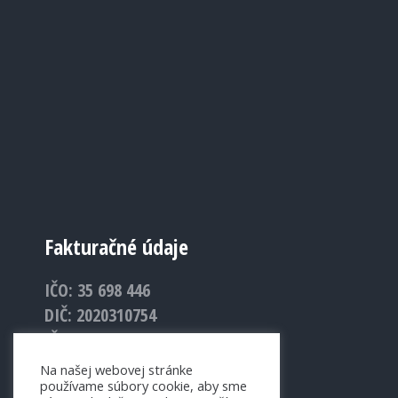
Fakturačné údaje
IČO: 35 698 446
DIČ: 2020310754
IČ DPH: SK2020310754
Na našej webovej stránke
používame súbory cookie, aby sme