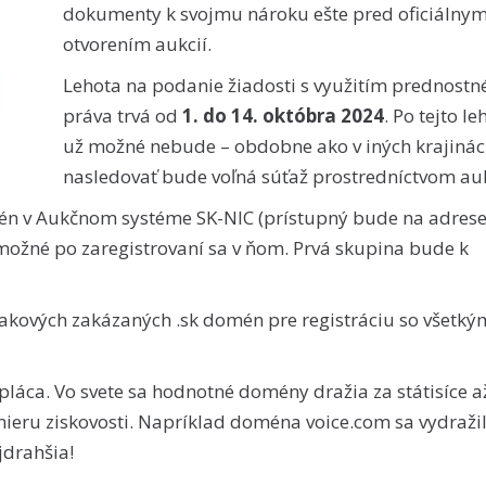
dokumenty k svojmu nároku ešte pred oficiálny
otvorením aukcií.
Lehota na podanie žiadosti s využitím prednostn
práva trvá od
1. do 14. októbra 2024
. Po tejto le
už možné nebude – obdobne ako v iných krajiná
nasledovať bude voľná súťaž prostredníctvom auk
n v Aukčnom systéme SK-NIC (prístupný bude na adres
 možné po zaregistrovaní sa v ňom. Prvá skupina bude k
akových zakázaných .sk domén pre registráciu so všetký
pláca. Vo svete sa hodnotné domény dražia za státisíce a
ieru ziskovosti. Napríklad doména voice.com sa vydraži
jdrahšia!