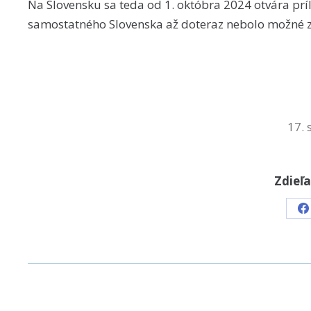
Na Slovensku sa teda od 1. októbra 2024 otvára príl
samostatného Slovenska až doteraz nebolo možné z
17.
Zdieľa
S
o
F
POST
NAVIGATION