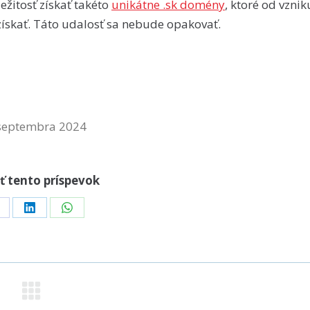
ežitosť získať takéto
unikátne .sk domény
, ktoré od vznik
ískať. Táto udalosť sa nebude opakovať.
 septembra 2024
ť tento príspevok
hare
Share
Share
n
on
on
acebook
LinkedIn
WhatsApp