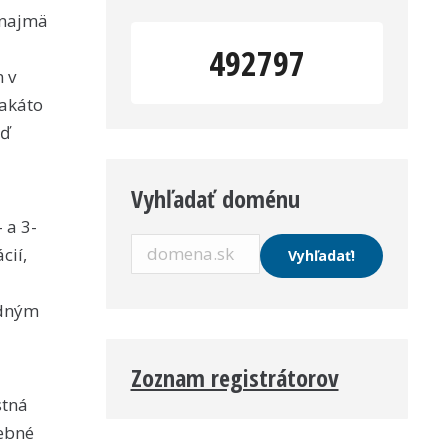
 najmä
492797
 v
Takáto
eď
Vyhľadať doménu
 a 3-
cií,
edným
Zoznam registrátorov
stná
rebné