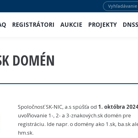
Search:
AQ
REGISTRÁTORI
AUKCIE
PROJEKTY
DNS
.SK DOMÉN
Spoločnosť SK-NIC, a.s spúšťa od
1. októbra 202
uvoľňovanie 1-, 2- a 3-znakových.sk domén pre
registráciu. Ide napr. o domény ako 1.sk, ba.sk a
hm.sk.