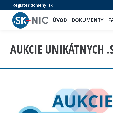
Register domény .sk
ÚVOD
DOKUMENTY
F
AUKCIE UNIKÁTNYCH 