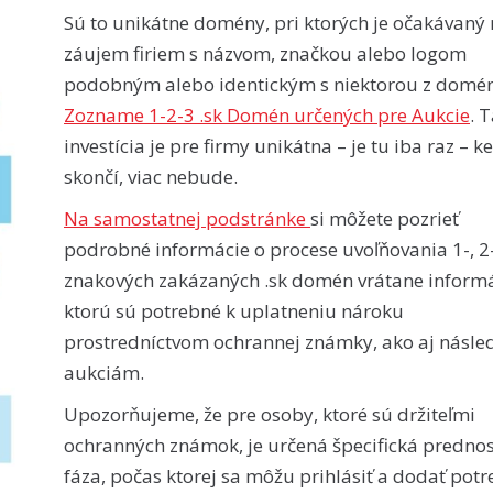
Sú to unikátne domény, pri ktorých je očakávaný
záujem firiem s názvom, značkou alebo logom
podobným alebo identickým s niektorou z domén
Zozname 1-2-3 .sk Domén určených pre Aukcie
. 
investícia je pre firmy unikátna – je tu iba raz – k
skončí, viac nebude.
Na samostatnej podstránke
si môžete pozrieť
podrobné informácie o procese uvoľňovania 1-, 2-
znakových zakázaných .sk domén vrátane informá
ktorú sú potrebné k uplatneniu nároku
prostredníctvom ochrannej známky, ako aj násl
aukciám.
Upozorňujeme, že pre osoby, ktoré sú držiteľmi
ochranných známok, je určená špecifická predno
fáza, počas ktorej sa môžu prihlásiť a dodať pot