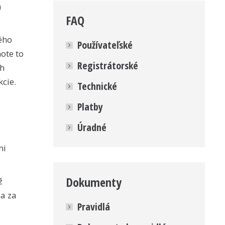
m
FAQ
ého
Používateľské
hote to
Registrátorské
ch
cie.
Technické
e
Platby
Úradné
mi
Dokumenty
ž
la za
Pravidlá