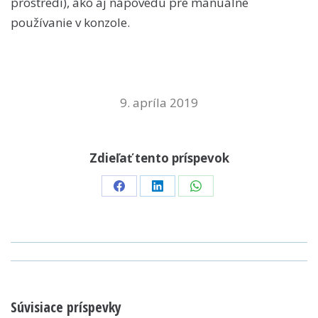
prostredí), ako aj nápovedu pre manuálne
používanie v konzole.
9. apríla 2019
Zdieľať tento príspevok
Share
Share
Share
on
on
on
Facebook
LinkedIn
WhatsApp
POST
NAVIGATION
Súvisiace príspevky