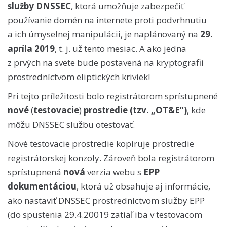
služby DNSSEC
, ktorá umožňuje zabezpečiť
používanie domén na internete proti podvrhnutiu
a ich úmyselnej manipulácii, je naplánovaný na
29.
apríla 2019
, t. j. už tento mesiac. A ako jedna
z prvých na svete bude postavená na kryptografii
prostredníctvom eliptických kriviek!
Pri tejto príležitosti bolo registrátorom sprístupnené
nové
(
testovacie
)
prostredie (tzv. „OT
&E”)
, kde
môžu DNSSEC službu otestovať.
Nové testovacie prostredie kopíruje prostredie
registrátorskej konzoly. Zároveň bola registrátorom
sprístupnená
nová
verzia webu s
EPP
dokumentáciou
, ktorá už obsahuje aj informácie,
ako nastaviť DNSSEC prostredníctvom služby EPP
(do spustenia 29.4.20019 zatiaľ iba v testovacom