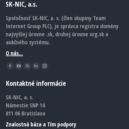
SK-NIC, a.s.
Spoločnosť SK-NIC, a. s. (člen skupiny Team
Internet Group PLC), je správca registra domény
najvyššej úrovne .sk, druhej úrovne org.sk a
aukčného systému.
O nás...
Find us on:
Facebook
YouTube
Rss
Linkedin
Instagram
page
page
page
page
page
Kontaktné informácie
opens
opens
opens
opens
opens
in
in
in
in
in
SK-NIC, a. s.
new
new
new
new
new
Námestie SNP 14
window
window
window
window
window
811 06 Bratislava
Znalostná báza a Tím podpory