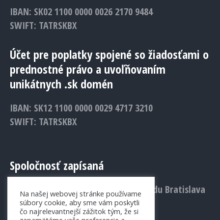
IBAN: SK02 1100 0000 0026 2170 9484
SWIFT: TATRSKBX
Účet pre poplatky spojené so žiadosťami o
prednostné právo a uvoľňovaním
unikátnych .sk domén
IBAN: SK12 1100 0000 0029 4717 3210
SWIFT: TATRSKBX
Spoločnosť zapísaná
v Obchodnom registri Mestského súdu Bratislava
Na našej webovej stránke používame
III., Vložka č.: 1156/B
súbory cookie, aby sme vám poskytli
čo najrelevantnejší zážitok tým, že si