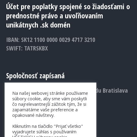
Účet pre poplatky spojené so žiadosťami o
prednostné právo a uvoľňovaním
unikátnych .sk domén
IBAN: SK12 1100 0000 0029 4717 3210
SWIFT: TATRSKBX
Spoločnosť zapísaná
v Obchodnom registri Mestského súdu Bratislava
Na našej webovej stránke používame
III., Vložka č.: 1156/B
súbory cookie, aby sme vám poskytli
čo najrelevantnejší zážitok tým, že si
zapamätáme vaše preferencie a
opakované návštevy.
Kliknutím na tlačidlo "Prijať všetko"
vyjadrujete súhlas s používaním