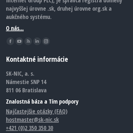
Internet Group PLC), je správca registra domény
najvyššej úrovne .sk, druhej úrovne org.sk a
aukčného systému.
O nás...
Find us on:
Facebook
YouTube
Rss
Linkedin
Instagram
page
page
page
page
page
Kontaktné informácie
opens
opens
opens
opens
opens
in
in
in
in
in
SK-NIC, a. s.
new
new
new
new
new
Námestie SNP 14
window
window
window
window
window
811 06 Bratislava
Znalostná báza a Tím podpory
Najčastejšie otázky (FAQ)
hostmaster@sk-nic.sk
+421 (0)2 350 350 30