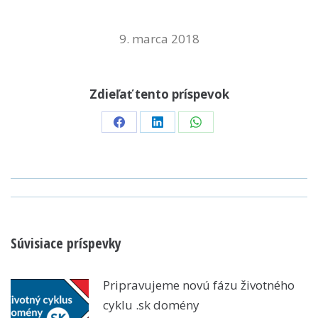
9. marca 2018
Zdieľať tento príspevok
Share
Share
Share
on
on
on
Facebook
LinkedIn
WhatsApp
POST
NAVIGATION
Súvisiace príspevky
Pripravujeme novú fázu životného
cyklu .sk domény