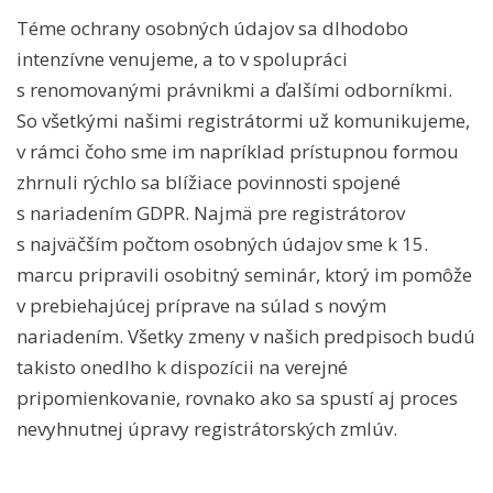
Téme ochrany osobných údajov sa dlhodobo
intenzívne venujeme, a to v spolupráci
s renomovanými právnikmi a ďalšími odborníkmi.
So všetkými našimi registrátormi už komunikujeme,
v rámci čoho sme im napríklad prístupnou formou
zhrnuli rýchlo sa blížiace povinnosti spojené
s nariadením GDPR. Najmä pre registrátorov
s najväčším počtom osobných údajov sme k 15.
marcu pripravili osobitný seminár, ktorý im pomôže
v prebiehajúcej príprave na súlad s novým
nariadením. Všetky zmeny v našich predpisoch budú
takisto onedlho k dispozícii na verejné
pripomienkovanie, rovnako ako sa spustí aj proces
nevyhnutnej úpravy registrátorských zmlúv.