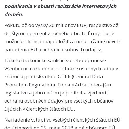
podnikania v oblasti registrácie internetových
domén.
Pokutu až do výšky 20 miliónov EUR, respektíve až
do štyroch percent z ročného obratu firmy, bude
možné od konca mája uložiť za nedodržanie nového
nariadenia EÚ o ochrane osobných údajov.
Takéto drakonické sankcie so sebou prinesie
Všeobecné nariadenie o ochrane osobných údajov
známe aj pod skratkou GDPR (General Data
Protection Regulation). To nahrádza doterajšiu
legislatívu a jeho cieľom je posilniť a zjednotiť
ochranu osobných údajov pre všetkých občanov
žijúcich v členských štátoch EÚ.
Nariadenie vstúpi vo všetkých členských štátoch EÚ
do účinnosti od 25. mája 2018 a dá občanom EÚ