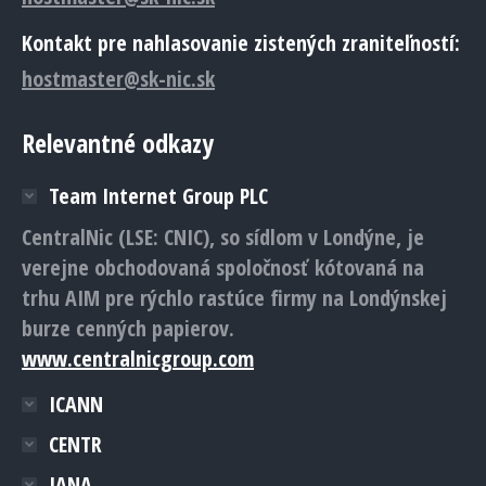
Kontakt pre nahlasovanie zistených zraniteľností:
hostmaster@sk-nic.sk
Relevantné odkazy
Team Internet Group PLC
CentralNic (LSE: CNIC), so sídlom v Londýne, je
verejne obchodovaná spoločnosť kótovaná na
trhu AIM pre rýchlo rastúce firmy na Londýnskej
burze cenných papierov.
www.centralnicgroup.com
ICANN
CENTR
IANA