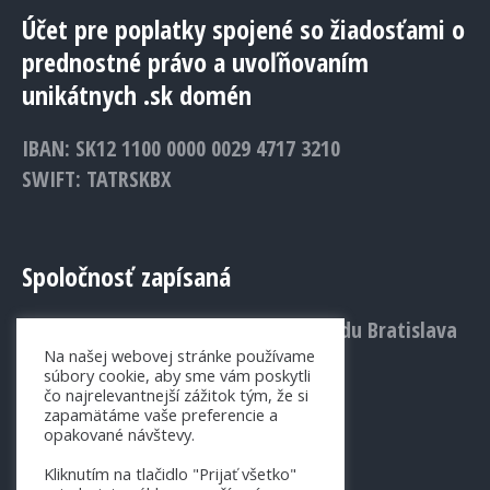
Účet pre poplatky spojené so žiadosťami o
prednostné právo a uvoľňovaním
unikátnych .sk domén
IBAN: SK12 1100 0000 0029 4717 3210
SWIFT: TATRSKBX
Spoločnosť zapísaná
v Obchodnom registri Mestského súdu Bratislava
Na našej webovej stránke používame
III., Vložka č.: 1156/B
súbory cookie, aby sme vám poskytli
čo najrelevantnejší zážitok tým, že si
zapamätáme vaše preferencie a
opakované návštevy.
Kliknutím na tlačidlo "Prijať všetko"