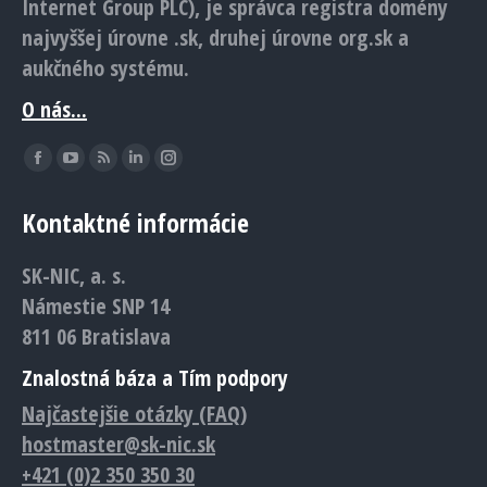
Internet Group PLC), je správca registra domény
najvyššej úrovne .sk, druhej úrovne org.sk a
aukčného systému.
O nás...
Find us on:
Facebook
YouTube
Rss
Linkedin
Instagram
page
page
page
page
page
Kontaktné informácie
opens
opens
opens
opens
opens
in
in
in
in
in
SK-NIC, a. s.
new
new
new
new
new
Námestie SNP 14
window
window
window
window
window
811 06 Bratislava
Znalostná báza a Tím podpory
Najčastejšie otázky (FAQ)
hostmaster@sk-nic.sk
+421 (0)2 350 350 30