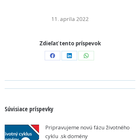
11. apríla 2022
Zdieľať tento príspevok
Share
Share
Share
on
on
on
Facebook
LinkedIn
WhatsApp
POST
NAVIGATION
Súvisiace príspevky
Pripravujeme novú fázu životného
cyklu .sk domény