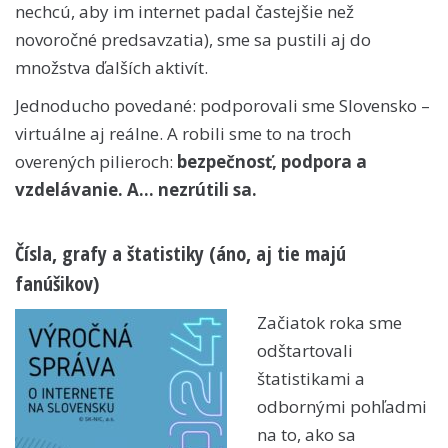
nechcú, aby im internet padal častejšie než
novoročné predsavzatia), sme sa pustili aj do
množstva ďalších aktivít.
Jednoducho povedané: podporovali sme Slovensko –
virtuálne aj reálne. A robili sme to na troch
overených pilieroch:
bezpečnosť, podpora a
vzdelávanie. A… nezrútili sa.
Čísla, grafy a štatistiky (áno, aj tie majú
fanúšikov)
Začiatok roka sme
odštartovali
štatistikami a
odbornými pohľadmi
na to, ako sa