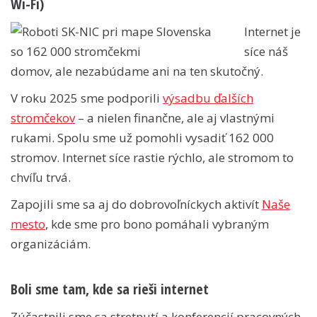
Wi-Fi)
Internet je
síce náš
domov, ale nezabúdame ani na ten skutočný.
V roku 2025 sme podporili
výsadbu ďalších
stromčekov
– a nielen finančne, ale aj vlastnými
rukami. Spolu sme už pomohli vysadiť 162 000
stromov. Internet síce rastie rýchlo, ale stromom to
chvíľu trvá.
Zapojili sme sa aj do dobrovoľníckych aktivít
Naše
mesto
, kde sme pro bono pomáhali vybraným
organizáciám.
Boli sme tam, kde sa rieši internet
Zúčastnili sme sa stretnutí a konferencií pracovných