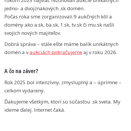
rokom 2025 najviac rezonovali aukcie unikátnych
jedno- a dvojznakových .sk domén.
Počas roka sme zorganizovali 9 aukčných kôl a
domény ako a.sk, ba.sk, 1.sk, tv.sk či mu.sk našli
svojich nových majiteľov.
Dobrá správa – stále ešte máme balík unikátnych
domén a v
aukciách pokračujeme
aj v roku 2026.
A čo na záver?
Rok 2025 bol intenzívny, zmysluplný a – úprimne –
celkom vydarený.
Ďakujeme všetkým, ktorí sú súčasťou .sk sveta. My
ideme ďalej. Internet čaká.