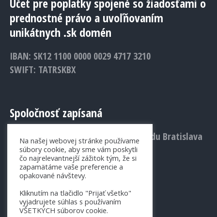
Účet pre poplatky spojené so žiadosťami o
prednostné právo a uvoľňovaním
unikátnych .sk domén
IBAN: SK12 1100 0000 0029 4717 3210
SWIFT: TATRSKBX
Spoločnosť zapísaná
v Obchodnom registri Mestského súdu Bratislava
Na našej webovej stránke používame
III., Vložka č.: 1156/B
súbory cookie, aby sme vám poskytli
čo najrelevantnejší zážitok tým, že si
zapamätáme vaše preferencie a
opakované návštevy.
Kliknutím na tlačidlo "Prijať všetko"
vyjadrujete súhlas s používaním
VŠETKÝCH súborov cookie.