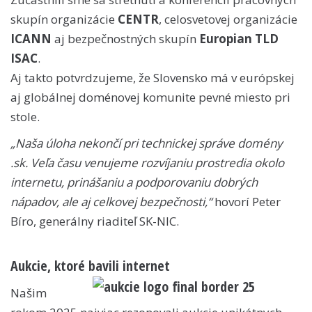
skupín organizácie
CENTR
, celosvetovej organizácie
ICANN
aj bezpečnostných skupín
Europian TLD
ISAC
.
Aj takto potvrdzujeme, že Slovensko má v európskej
aj globálnej doménovej komunite pevné miesto pri
stole.
„Naša úloha nekončí pri technickej správe domény
.sk. Veľa času venujeme rozvíjaniu prostredia okolo
internetu, prinášaniu a podporovaniu dobrých
nápadov, ale aj celkovej bezpečnosti,“
hovorí Peter
Bíro, generálny riaditeľ SK-NIC.
Aukcie, ktoré bavili internet
Našim