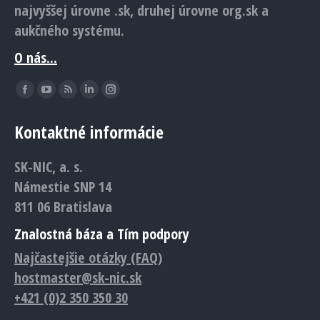
najvyššej úrovne .sk, druhej úrovne org.sk a
aukčného systému.
O nás...
Find us on:
Facebook
YouTube
Rss
Linkedin
Instagram
page
page
page
page
page
Kontaktné informácie
opens
opens
opens
opens
opens
in
in
in
in
in
SK-NIC, a. s.
new
new
new
new
new
Námestie SNP 14
window
window
window
window
window
811 06 Bratislava
Znalostná báza a Tím podpory
Najčastejšie otázky (FAQ)
hostmaster@sk-nic.sk
+421 (0)2 350 350 30