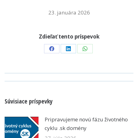
23. januára 2026
Zdieľať tento príspevok
Share
Share
Share
on
on
on
Facebook
LinkedIn
WhatsApp
POST
NAVIGATION
Súvisiace príspevky
Pripravujeme novú fázu životného
cyklu .sk domény