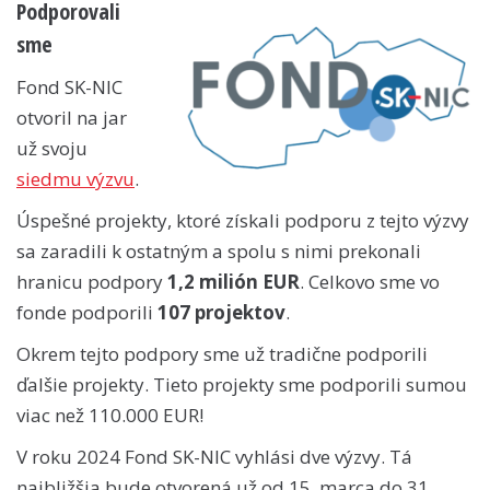
Podporovali
sme
Fond SK-NIC
otvoril na jar
už svoju
siedmu výzvu
.
Úspešné projekty, ktoré získali podporu z tejto výzvy
sa zaradili k ostatným a spolu s nimi prekonali
hranicu podpory
1,2 milión EUR
. Celkovo sme vo
fonde podporili
107 projektov
.
Okrem tejto podpory sme už tradične podporili
ďalšie projekty. Tieto projekty sme podporili sumou
viac než 110.000 EUR!
V roku 2024 Fond SK-NIC vyhlási dve výzvy. Tá
najbližšia bude otvorená už od 15. marca do 31.