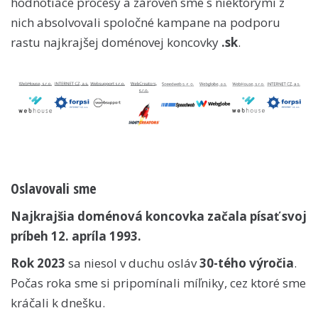
hodnotiace procesy a zároveň sme s niektorými z
nich absolvovali spoločné kampane na podporu
rastu najkrajšej doménovej koncovky
.sk
.
Oslavovali sme
Najkrajšia doménová koncovka začala písať svoj
príbeh 12. apríla 1993.
Rok 2023
sa niesol v duchu osláv
30-tého výročia
.
Počas roka sme si pripomínali míľniky, cez ktoré sme
kráčali k dnešku.