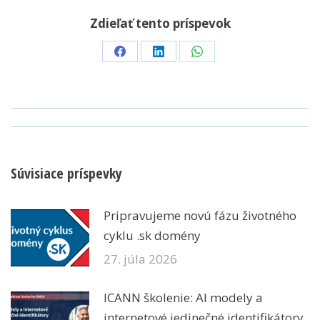
Zdieľať tento príspevok
Share
Share
Share
on
on
on
Facebook
LinkedIn
WhatsApp
POST
NAVIGATION
Súvisiace príspevky
Pripravujeme novú fázu životného
cyklu .sk domény
27. júla 2026
ICANN školenie: AI modely a
internetové jedinečné identifikátory