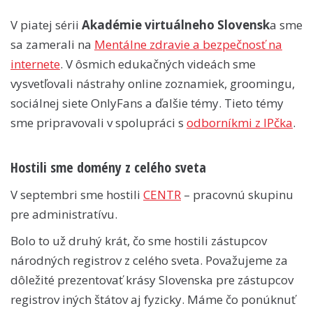
V piatej sérii
Akadémie virtuálneho Slovensk
a sme
sa zamerali na
Mentálne zdravie a bezpečnosť na
internete
. V ôsmich edukačných videách sme
vysvetľovali nástrahy online zoznamiek, groomingu,
sociálnej siete OnlyFans a ďalšie témy. Tieto témy
sme pripravovali v spolupráci s
odborníkmi z IPčka
.
Hostili sme domény z celého sveta
V septembri sme hostili
CENTR
– pracovnú skupinu
pre administratívu.
Bolo to už druhý krát, čo sme hostili zástupcov
národných registrov z celého sveta. Považujeme za
dôležité prezentovať krásy Slovenska pre zástupcov
registrov iných štátov aj fyzicky. Máme čo ponúknuť