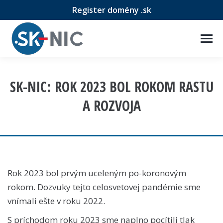
Register domény .sk
SK-NIC: ROK 2023 BOL ROKOM RASTU
A ROZVOJA
Rok 2023 bol prvým uceleným po-koronovým
rokom. Dozvuky tejto celosvetovej pandémie sme
vnímali ešte v roku 2022.
S príchodom roku 2023 sme naplno pocítili tlak