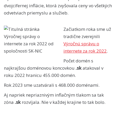
dvojcifernej inflácie, ktorá zvyšovala ceny vo všetkých
odvetviach priemyslu a služieb.
Začiatkom roka sme už
tradične zverejnili
Výročnú správu o
internete za rok 2022
.
Počet domén s
najkrajšou doménovou koncovkou
.sk
atakoval v
roku 2022 hranicu 455.000 domén.
Rok 2023 sme uzatvárali s 468.000 doménami.
Aj napriek nepriaznivým inflačným tlakom sa tak
zóna
.sk
rozvíjala. Nie v každej krajine to tak bolo.