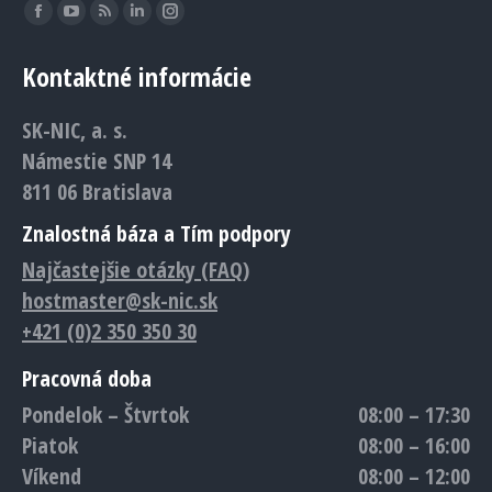
Find us on:
Facebook
YouTube
Rss
Linkedin
Instagram
page
page
page
page
page
Kontaktné informácie
opens
opens
opens
opens
opens
in
in
in
in
in
SK-NIC, a. s.
new
new
new
new
new
Námestie SNP 14
window
window
window
window
window
811 06 Bratislava
Znalostná báza a Tím podpory
Najčastejšie otázky (FAQ)
hostmaster@sk-nic.sk
+421 (0)2 350 350 30
Pracovná doba
Pondelok – Štvrtok
08:00 – 17:30
Piatok
08:00 – 16:00
Víkend
08:00 – 12:00