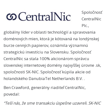
Spoločnosť
CentralNic
Plc.,
globálny líder v oblasti technológií a spravovania
doménových mien, ktorá je kótovaná na londýnskej
burze cenných papierov, oznámila významnú
strategickú investíciu na Slovensku. Spoločnosť
CentralNic sa stala 100% akcionárom správcu
slovenskej internetovej domény najvyššej úrovne .sk,
spoločnosti SK-NIC. Spoločnosť kúpila akcie od
holandského DanubiaTel Netherlands B.V. .
Ben Crawford, generálny riaditeľ CentralNic,
povedal:
“Teší nás, že sme transakciu úspešne uzavreli. SK-NIC