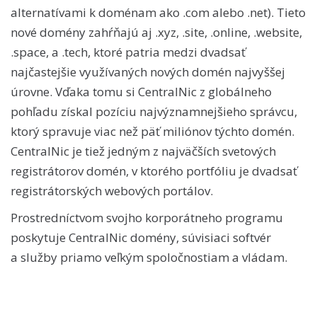
alternatívami k doménam ako .com alebo .net). Tieto
nové domény zahŕňajú aj .xyz, .site, .online, .website,
.space, a .tech, ktoré patria medzi dvadsať
najčastejšie využívaných nových domén najvyššej
úrovne. Vďaka tomu si CentralNic z globálneho
pohľadu získal pozíciu najvýznamnejšieho správcu,
ktorý spravuje viac než päť miliónov týchto domén.
CentralNic je tiež jedným z najväčších svetových
registrátorov domén, v ktorého portfóliu je dvadsať
registrátorských webových portálov.
Prostredníctvom svojho korporátneho programu
poskytuje CentralNic domény, súvisiaci softvér
a služby priamo veľkým spoločnostiam a vládam.