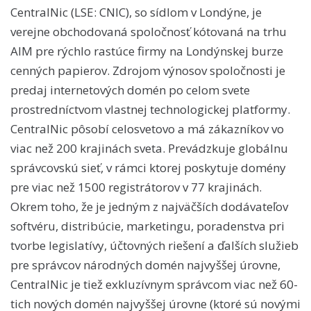
CentralNic (LSE: CNIC), so sídlom v Londýne, je
verejne obchodovaná spoločnosť kótovaná na trhu
AIM pre rýchlo rastúce firmy na Londýnskej burze
cenných papierov. Zdrojom výnosov spoločnosti je
predaj internetových domén po celom svete
prostredníctvom vlastnej technologickej platformy.
CentralNic pôsobí celosvetovo a má zákazníkov vo
viac než 200 krajinách sveta. Prevádzkuje globálnu
správcovskú sieť, v rámci ktorej poskytuje domény
pre viac než 1500 registrátorov v 77 krajinách.
Okrem toho, že je jedným z najväčších dodávateľov
softvéru, distribúcie, marketingu, poradenstva pri
tvorbe legislatívy, účtovných riešení a ďalších služieb
pre správcov národných domén najvyššej úrovne,
CentralNic je tiež exkluzívnym správcom viac než 60-
tich nových domén najvyššej úrovne (ktoré sú novými