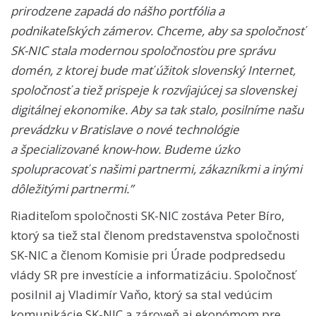
prirodzene zapadá do nášho portfólia a
podnikateľských zámerov. Chceme, aby sa spoločnosť
SK-NIC stala modernou spoločnosťou pre správu
domén, z ktorej bude mať úžitok slovenský Internet,
spoločnosť a tiež prispeje k rozvíjajúcej sa slovenskej
digitálnej ekonomike. Aby sa tak stalo, posilníme našu
prevádzku v Bratislave o nové technológie
a špecializované know-how. Budeme úzko
spolupracovať s našimi partnermi, zákazníkmi a inými
dôležitými partnermi.”
Riaditeľom spoločnosti SK-NIC zostáva Peter Bíro,
ktorý sa tiež stal členom predstavenstva spoločnosti
SK-NIC a členom Komisie pri Úrade podpredsedu
vlády SR pre investície a informatizáciu. Spoločnosť
posilnil aj Vladimír Vaňo, ktorý sa stal vedúcim
komunikácie SK-NIC a zároveň aj ekonómom pre