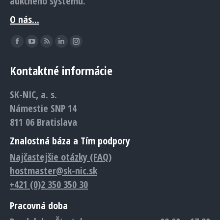
aukčného systému.
O nás...
Find us on:
Facebook
YouTube
Rss
Linkedin
Instagram
page
page
page
page
page
Kontaktné informácie
opens
opens
opens
opens
opens
in
in
in
in
in
SK-NIC, a. s.
new
new
new
new
new
Námestie SNP 14
window
window
window
window
window
811 06 Bratislava
Znalostná báza a Tím podpory
Najčastejšie otázky (FAQ)
hostmaster@sk-nic.sk
+421 (0)2 350 350 30
Pracovná doba