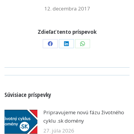
12. decembra 2017
Zdieľať tento príspevok
Share
Share
Share
on
on
on
Facebook
LinkedIn
WhatsApp
POST
NAVIGATION
Súvisiace príspevky
Pripravujeme novú fázu životného
cyklu .sk domény
27. júla 2026