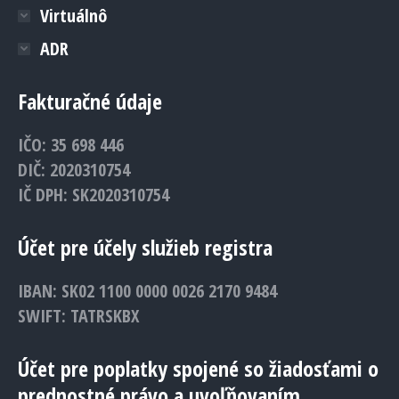
Virtuálnô
ADR
Fakturačné údaje
IČO: 35 698 446
DIČ: 2020310754
IČ DPH: SK2020310754
Účet pre účely služieb registra
IBAN: SK02 1100 0000 0026 2170 9484
SWIFT: TATRSKBX
Účet pre poplatky spojené so žiadosťami o
prednostné právo a uvoľňovaním