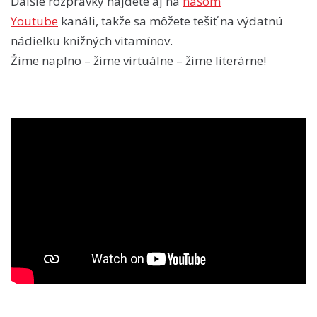
Ďalšie rozprávky nájdete aj na
našom
Youtube
kanáli, takže sa môžete tešiť na výdatnú
nádielku knižných vitamínov.
Žime naplno – žime virtuálne – žime literárne!