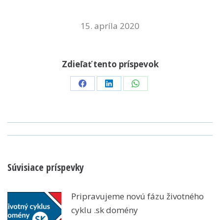
15. apríla 2020
Zdieľať tento príspevok
Share
Share
Share
on
on
on
Facebook
LinkedIn
WhatsApp
POST
NAVIGATION
Súvisiace príspevky
Pripravujeme novú fázu životného
cyklu .sk domény