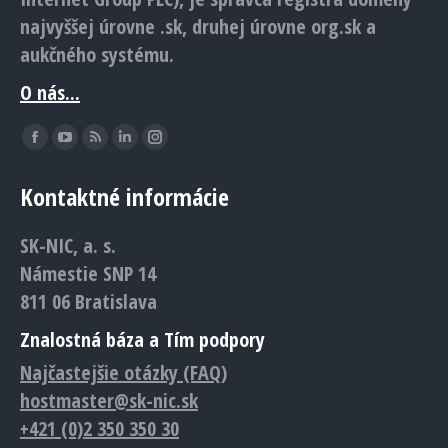
najvyššej úrovne .sk, druhej úrovne org.sk a
aukčného systému.
O nás...
Find us on:
Facebook
YouTube
Rss
Linkedin
Instagram
page
page
page
page
page
Kontaktné informácie
opens
opens
opens
opens
opens
in
in
in
in
in
SK-NIC, a. s.
new
new
new
new
new
Námestie SNP 14
window
window
window
window
window
811 06 Bratislava
Znalostná báza a Tím podpory
Najčastejšie otázky (FAQ)
hostmaster@sk-nic.sk
+421 (0)2 350 350 30