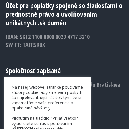
Účet pre poplatky spojené so žiadosťami o
prednostné právo a uvoľňovaním
unikátnych .sk domén
IBAN: SK12 1100 0000 0029 4717 3210
SWIFT: TATRSKBX
Spoločnosť zapísaná
v Obchodnom registri Mestského súdu Bratislava
Na našej webovej stránke používame
III., Vložka č.: 1156/B
súbory cookie, aby sme vám poskytli
čo najrelevantnejší zážitok tým, že si
zapamätáme vaše preferencie a
opakované návštevy.
Kliknutím na tlačidlo "Prijať všetko"
vyjadrujete súhlas s používaním
VŠETKÝCH súborov cookie.