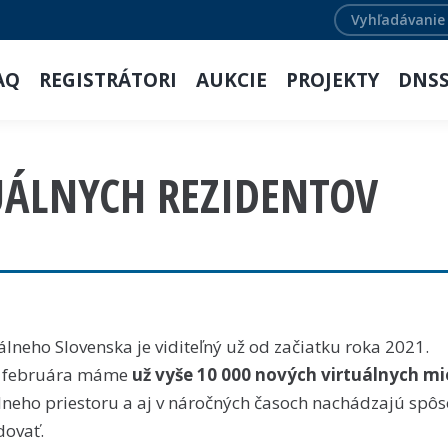
Search:
AQ
REGISTRÁTORI
AUKCIE
PROJEKTY
DNS
UÁLNYCH REZIDENTOV
álneho Slovenska je viditeľný už od začiatku roka 2021.
ci februára máme
už vyše 10 000 nových virtuálnych mi
lneho priestoru a aj v náročných časoch nachádzajú spôs
dovať.