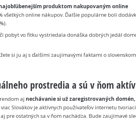
najobľúbenejším produktom nakupovaným online
60% všetkých online nákupov. Ďalšie populárne boli dodáv
%).
i či pobyt vo fitku vystriedala donáška dobrých jedál dom
ôžete si ju aj s ďalšími zaujímavými faktami o slovenskom
rtuálneho prostredia a sú v ňom aktív
 trendom aj
nechávanie si už zaregistrovaných domén,
viac Slovákov je aktívnych používateľov internetu tvoriac
í aj pre ostatných sa v ňom nachádza. Bude zaujímavé sle