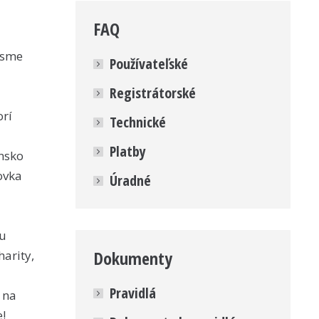
FAQ
 sme
Používateľské
Registrátorské
orí
Technické
Platby
nsko
ovka
Úradné
cu
Dokumenty
harity,
Pravidlá
 na
!