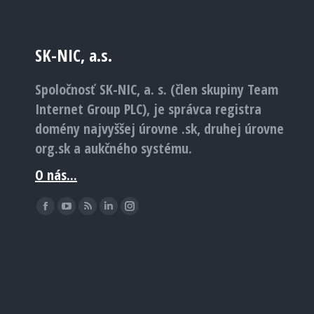
SK-NIC, a.s.
Spoločnosť SK-NIC, a. s. (člen skupiny Team
Internet Group PLC), je správca registra
domény najvyššej úrovne .sk, druhej úrovne
org.sk a aukčného systému.
O nás...
Find us on:
Facebook
YouTube
Rss
Linkedin
Instagram
page
page
page
page
page
opens
opens
opens
opens
opens
in
in
in
in
in
new
new
new
new
new
window
window
window
window
window