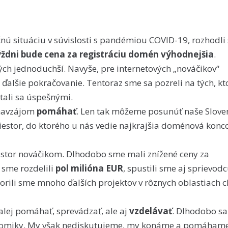
nú situáciu v súvislosti s pandémiou COVID-19, rozhodli
dni bude cena za registráciu domén výhodnejšia
.
ch jednoduchší. Navyše, pre internetových „nováčikov“
j ďalšie pokračovanie. Tentoraz sme sa pozreli na tých, kt
tali sa úspešnými.
 navzájom
pomáhať
. Len tak môžeme posunúť naše Slove
priestor, do ktorého u nás vedie najkrajšia doménová konc
stor nováčikom. Dlhodobo sme mali znížené ceny za
 sme rozdelili
pol milióna EUR
, spustili sme aj sprievod
orili sme mnoho ďalších projektov v rôznych oblastiach c
lej pomáhať, sprevádzať, ale aj
vzdelávať
. Dlhodobo sa
konomiky. My však nediskutujeme, my konáme a pomáhame