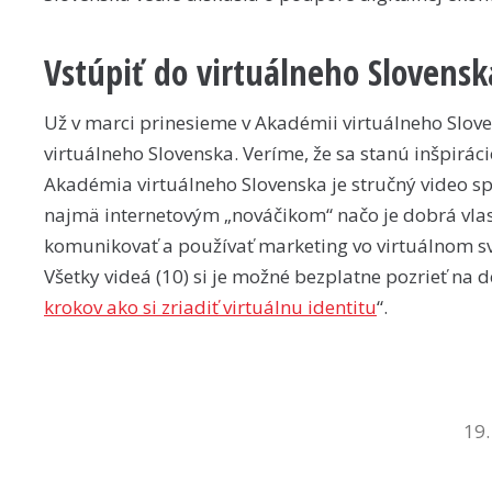
Vstúpiť do virtuálneho Slovens
Už v marci prinesieme v Akadémii virtuálneho Sloven
virtuálneho Slovenska. Veríme, že sa stanú inšpiráci
Akadémia virtuálneho Slovenska je stručný video s
najmä internetovým „nováčikom“ načo je dobrá vlast
komunikovať a používať marketing vo virtuálnom sve
Všetky videá (10) si je možné bezplatne pozrieť n
krokov ako si zriadiť virtuálnu identitu
“.
19.