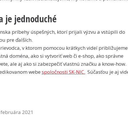
ka je jednoduché
ska príbehy úspešných, ktorí prijali výzvu a vstúpili do
ou pre ďalších.
prievodca, v ktorom pomocou krátkych videí približujeme
ná doména, ako si vytvoriť web či e-shop, ako správne
te, ale aj ako si zabezpečiť vlastnú značku a know-how.
a dedikovanom webe
spoločnosti SK-NIC.
Súčasťou je aj vi
 februára 2021