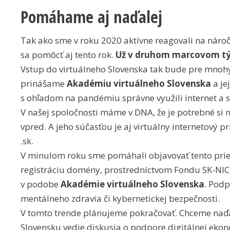
Pomáhame aj naďalej
Tak ako sme v roku 2020 aktívne reagovali na nároč
sa pomôcť aj tento rok.
Už v druhom marcovom týž
Vstup do virtuálneho Slovenska tak bude pre mnohý
prinášame
Akadémiu virtuálneho Slovenska
a je
s ohľadom na pandémiu správne využili internet a s
V našej spoločnosti máme v DNA, že je potrebné si
vpred. A jeho súčasťou je aj virtuálny internetový 
.sk.
V minulom roku sme pomáhali objavovať tento prie
registráciu domény, prostredníctvom Fondu SK-NIC
v podobe
Akadémie virtuálneho Slovenska
. Podp
mentálneho zdravia či kybernetickej bezpečnosti.
V tomto trende plánujeme pokračovať. Chceme naďa
Slovensku vedie diskusia o podpore digitálnej e