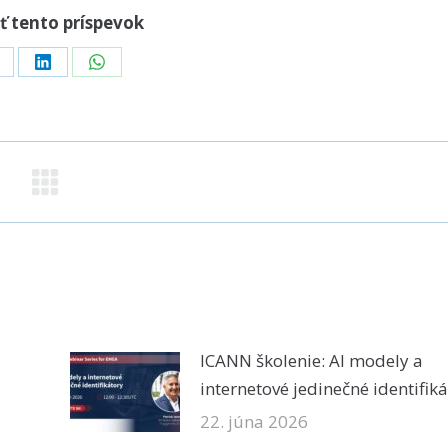
ť tento príspevok
hare
Share
Share
n
on
on
acebook
LinkedIn
WhatsApp
ICANN školenie: AI modely a
internetové jedinečné identifik
22. júna 2026