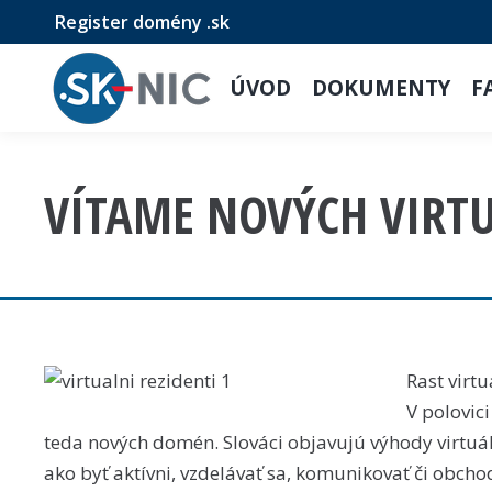
Register domény .sk
ÚVOD
DOKUMENTY
F
VÍTAME NOVÝCH VIRT
Rast virtu
V polovi
teda nových domén. Slováci objavujú výhody virtuá
ako byť aktívni, vzdelávať sa, komunikovať či obcho