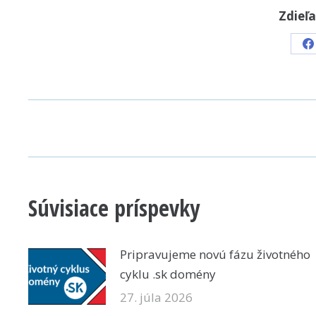
Zdieľa
S
o
F
POST
NAVIGATION
Súvisiace príspevky
Pripravujeme novú fázu životného
cyklu .sk domény
27. júla 2026