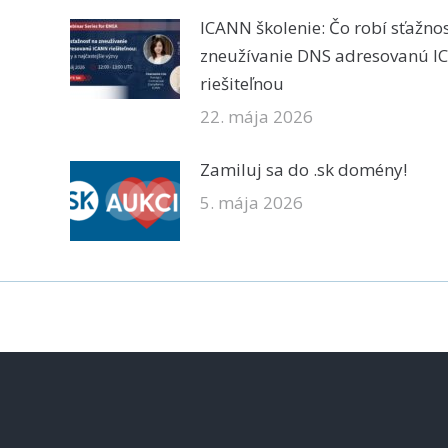
ICANN školenie: Čo robí sťažno
zneužívanie DNS adresovanú 
riešiteľnou
22. mája 2026
Zamiluj sa do .sk domény!
5. mája 2026