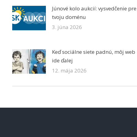
Júnové kolo aukcií: vysvedčenie pre
tvoju doménu
3. júna 2026
Keď sociálne siete padnú, môj web
ide ďalej
12. mája 2026