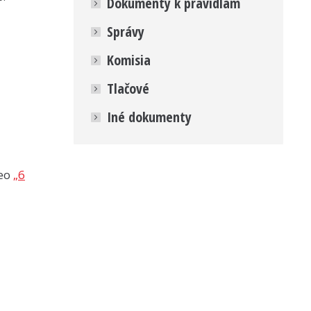
Dokumenty k pravidlám
Správy
Komisia
Tlačové
Iné dokumenty
deo
„6