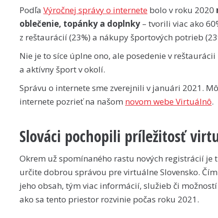
Podľa
Výročnej správy o internete
bolo v roku 2020
oblečenie, topánky a doplnky
– tvorili viac ako 
z reštaurácií (23%) a nákupy športových potrieb (23
Nie je to síce úplne ono, ale posedenie v reštauráci
a aktívny šport v okolí.
Správu o internete sme zverejnili v januári 2021. M
internete pozrieť na našom
novom webe Virtuálnô
.
Slováci pochopili príležitosť vi
Okrem už spomínaného rastu nových registrácií je
určite dobrou správou pre virtuálne Slovensko. Čím 
jeho obsah, tým viac informácií, služieb či možnost
ako sa tento priestor rozvinie počas roku 2021.