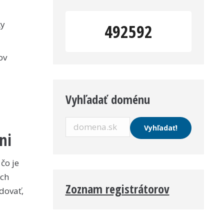
ky
492592
ov
Vyhľadať doménu
ni
čo je
ich
Zoznam registrátorov
dovať,