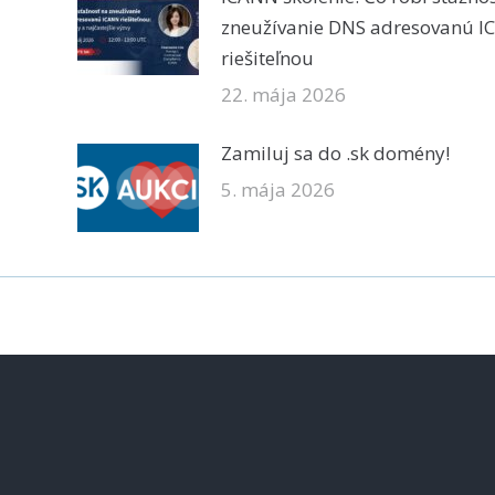
zneužívanie DNS adresovanú 
riešiteľnou
22. mája 2026
Zamiluj sa do .sk domény!
5. mája 2026