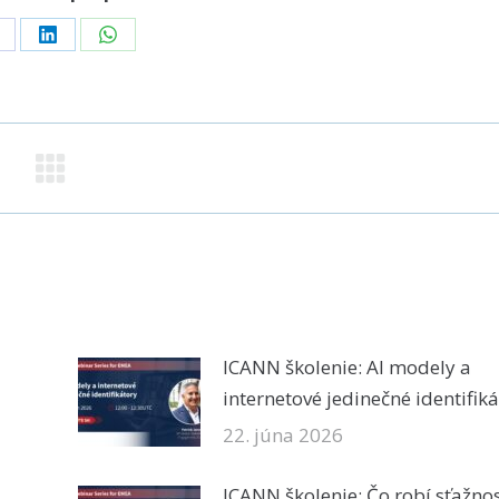
hare
Share
Share
n
on
on
acebook
LinkedIn
WhatsApp
ICANN školenie: AI modely a
internetové jedinečné identifik
22. júna 2026
ICANN školenie: Čo robí sťažno