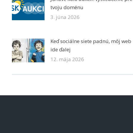
tvoju doménu
3. júna 2026
Keď sociálne siete padnú, môj web
ide ďalej
12. mája 2026