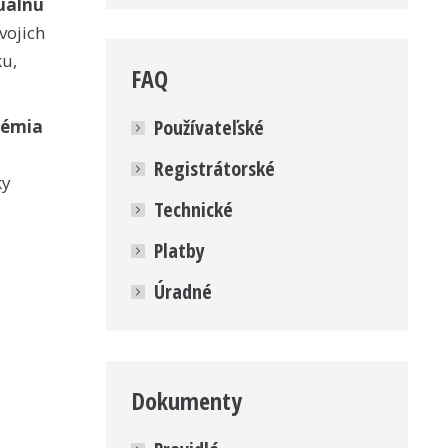
tuálnu
vojich
ku,
FAQ
Používateľské
émia
Registrátorské
ky
Technické
Platby
Úradné
Dokumenty