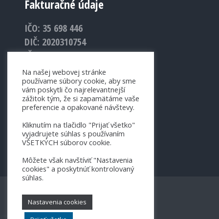
Fakturačné údaje
IČO: 35 698 446
DIČ: 2020310754
IČ DPH: SK2020310754
Na našej webovej stránke
používame súbory cookie, aby sme
vám poskytli čo najrelevantnejší
zážitok tým, že si zapamätáme vaše
preferencie a opakované návštevy.
Kliknutím na tlačidlo "Prijať všetko"
vyjadrujete súhlas s používaním
VŠETKÝCH súborov cookie.
Môžete však navštíviť "Nastavenia
cookies" a poskytnúť kontrolovaný
súhlas.
Nastavenia cookies