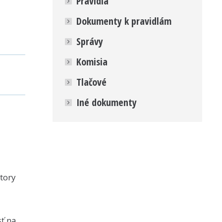
Pravidlá
Dokumenty k pravidlám
Správy
Komisia
Tlačové
Iné dokumenty
átory
sť na