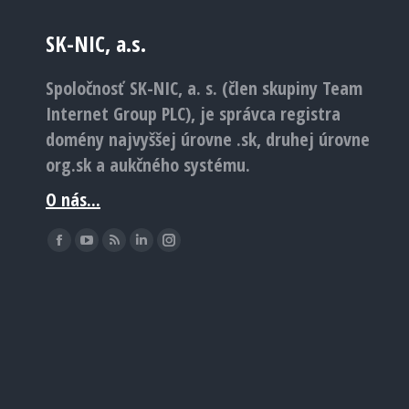
SK-NIC, a.s.
Spoločnosť SK-NIC, a. s. (člen skupiny Team
Internet Group PLC), je správca registra
domény najvyššej úrovne .sk, druhej úrovne
org.sk a aukčného systému.
O nás...
Find us on:
Facebook
YouTube
Rss
Linkedin
Instagram
page
page
page
page
page
opens
opens
opens
opens
opens
in
in
in
in
in
new
new
new
new
new
window
window
window
window
window