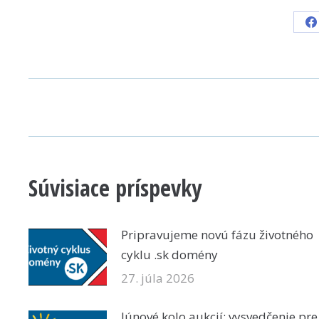
S
o
F
POST
NAVIGATION
Súvisiace príspevky
Pripravujeme novú fázu životného
cyklu .sk domény
27. júla 2026
Júnové kolo aukcií: vysvedčenie pre