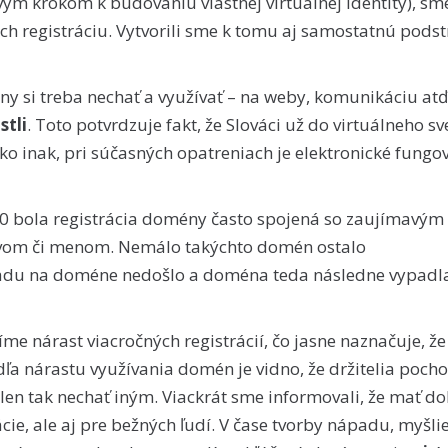
rvým krokom k budovaniu vlastnej virtuálnej identity), sm
h registráciu. Vytvorili sme k tomu aj samostatnú pods
y si treba nechať a využívať – na weby, komunikáciu atď
stli
. Toto potvrdzuje fakt, že Slováci už do virtuálneho sv
ako inak, pri súčasných opatreniach je elektronické fungo
20 bola registrácia domény často spojená so zaujímavým
vom či menom. Nemálo takýchto domén ostalo
nápadu na doméne nedošlo a doména teda následne vypadl
me nárast viacročných registrácií, čo jasne naznačuje, že
a nárastu využívania domén je vidno, že držitelia pocho
len tak nechať iným. Viackrát sme informovali, že mať d
cie, ale aj pre bežných ľudí. V čase tvorby nápadu, myšlie