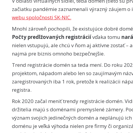
V oblasti virtuálnych sídiel, teda domén (tieto sú p
začiatku pandémie zaznamenali výrazný záujem o ic
webu spoločnosti SK-NIC.
Mnohí zároveň pochopili, že existujúce dobré domén
Počty
predlžovaných registrácií
vďaka tomu
nará
nielen vstupujú, ale chcú v ňom aj aktívne zostať – 
najmä pre biznis omnoho bezpečnejšie.
Trend registrácie domén sa teda mení. Do roku 20
projektom, nápadom alebo len so zaujímavým náz
zaregistrovaných iba 1 rok, pretože k realizácii 
registra.
Rok 2020 začal meniť trendy registrácie domén. Vidí
držitelia majú s doménami premyslené zámery. Podľ
význam svojich jedinečných domén a neplánujú ich 
doménu je veľká výhoda nielen pre firmy či organizá