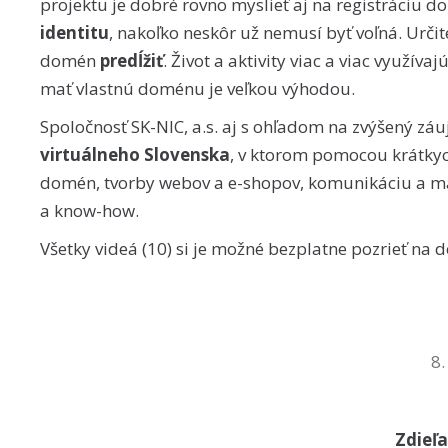
projektu je dobré rovno myslieť aj na registráciu d
identitu
, nakoľko neskôr už nemusí byť voľná. Urči
domén
predĺžiť
. Život a aktivity viac a viac využívaj
mať vlastnú doménu je veľkou výhodou.
Spoločnosť SK-NIC, a.s. aj s ohľadom na zvýšený zá
virtuálneho Slovenska
, v ktorom pomocou krátkyc
domén, tvorby webov a e-shopov, komunikáciu a mar
a know-how.
Všetky videá (10) si je možné bezplatne pozrieť n
8.
Zdieľa