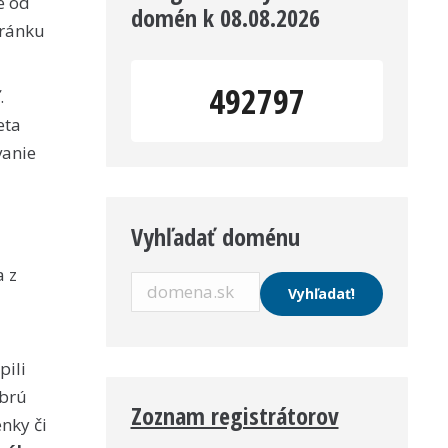
e od
domén k 08.08.2026
tránku
492797
.
eta
vanie
Vyhľadať doménu
a z
pili
obrú
Zoznam registrátorov
nky či