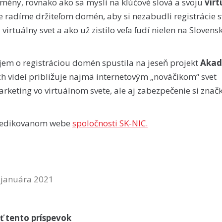
omény, rovnako ako sa myslí na kľúčové slová a svoju
vir
te radíme držiteľom domén, aby si nezabudli registrácie s
ú virtuálny svet a ako už zistilo veľa ľudí nielen na Slovens
ujem o registráciou domén spustila na jeseň projekt
Akad
h videí približuje najmä internetovým „nováčikom“ svet
keting vo virtuálnom svete, ale aj zabezpečenie si znač
a dedikovanom webe
spoločnosti SK-NIC.
 januára 2021
ť tento príspevok